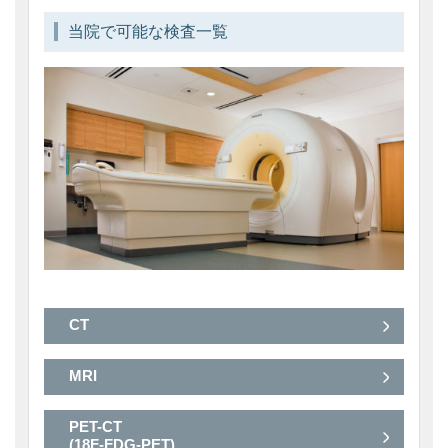
当院で可能な検査一覧
CT
MRI
PET-CT
(18F-FDG-PET)