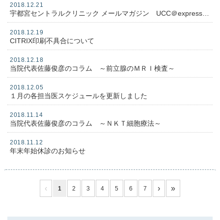
2018.12.21
宇都宮セントラルクリニック メールマガジン UCC＠express No.１１１
2018.12.19
CITRIX印刷不具合について
2018.12.18
当院代表佐藤俊彦のコラム ～前立腺のＭＲＩ検査～
2018.12.05
１月の各担当医スケジュールを更新しました
2018.11.14
当院代表佐藤俊彦のコラム ～ＮＫＴ細胞療法～
2018.11.12
年末年始休診のお知らせ
‹
›
»
1
2
3
4
5
6
7