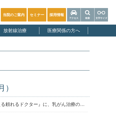
当院のご案内
セミナー
採用情報
アクセス
検索
文字サイズ
放射線治療
医療関係の方へ
月）
ぎょうけい新聞社発行『明日の医療を支える頼れるドクター』に、乳がん治療の名医として佐藤先生が紹介されました。