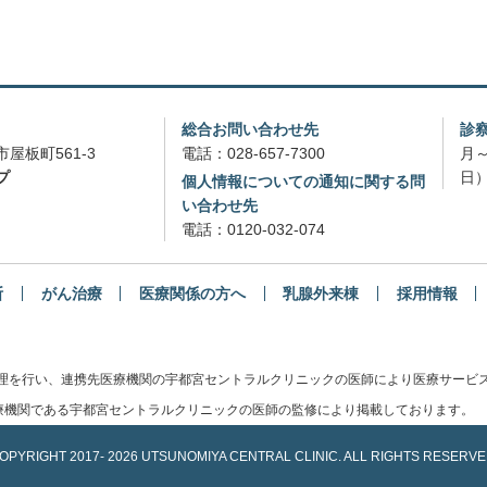
総合お問い合わせ先
診
屋板町561-3
電話：
028-657-7300
月～
プ
日）
個人情報についての通知に関する問
い合わせ先
電話：
0120-032-074
断
がん治療
医療関係の方へ
乳腺外来棟
採用情報
管理を行い、連携先医療機関の宇都宮セントラルクリニックの医師により医療サービ
機関である宇都宮セントラルクリニックの医師の監修により掲載しております。
OPYRIGHT
2017-
2026 UTSUNOMIYA CENTRAL CLINIC.
ALL RIGHTS RESERVE