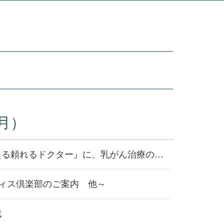
月）
ぎょうけい新聞社発行『明日の医療を支える頼れるドクター』に、乳がん治療の名医として佐藤先生が紹介されました。
ルレディス倶楽部のご案内 他～
戦