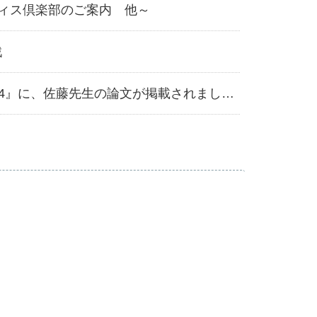
ルレディス倶楽部のご案内 他～
戦
RadFan7月臨時増刊号の『乳癌BOOK2014』に、佐藤先生の論文が掲載されました。