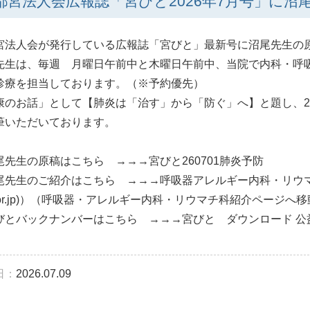
都宮法人会広報誌「宮びと2026年7月号」に
宮法人会が発行している広報誌「宮びと」最新号に沼尾先生の
先生は、毎週 月曜日午前中と木曜日午前中、当院で内科・呼
診療を担当しております。（※予約優先）
康のお話」として【肺炎は「治す」から「防ぐ」へ】と題し、2
筆いただいております。
尾先生の原稿はこちら →→→
宮びと260701肺炎予防
尾先生のご紹介はこちら →→→
呼吸器アレルギー内科・リウマ
r.jp)
）（呼吸器・アレルギー内科・リウマチ科紹介ページへ移
びとバックナンバーはこちら →→→
宮びと ダウンロード 
日：
2026.07.09