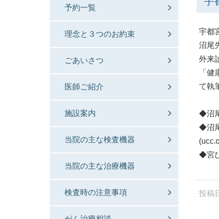
宇
予約一覧
宇都
理念と３つのお約束
沼尾
外来
ごあいさつ
「健
て執
医師ご紹介
施設案内
◆沼
◆沼
当院の主な検査機器
(ucc.o
◆宮
当院の主な治療機器
検査時の注意事項
投稿
がん治療相談