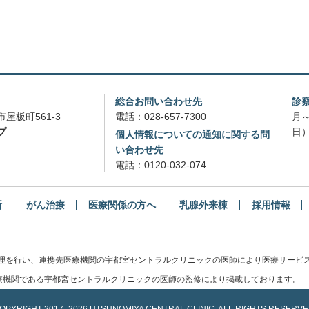
総合お問い合わせ先
診
屋板町561-3
電話：
028-657-7300
月～
プ
日）
個人情報についての通知に関する問
い合わせ先
電話：
0120-032-074
断
がん治療
医療関係の方へ
乳腺外来棟
採用情報
管理を行い、連携先医療機関の宇都宮セントラルクリニックの医師により医療サービ
機関である宇都宮セントラルクリニックの医師の監修により掲載しております。
OPYRIGHT
2017-
2026 UTSUNOMIYA CENTRAL CLINIC.
ALL RIGHTS RESERVE