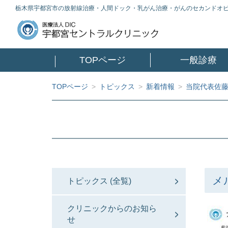
栃木県宇都宮市の放射線治療・人間ドック・乳がん治療・がんのセカンドオ
TOPページ
一般診療
TOPページ
>
トピックス
>
新着情報
>
当院代表佐
メ
トピックス (全覧)
クリニックからのお知ら
せ