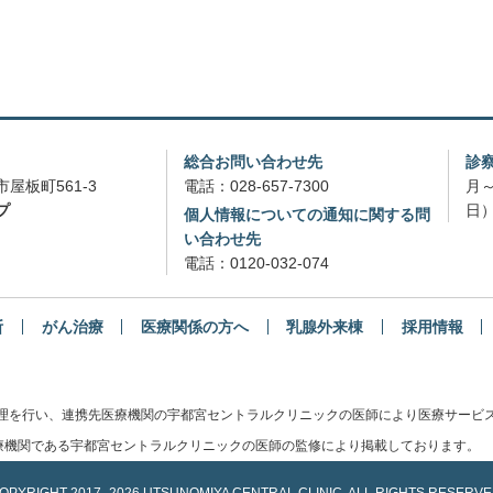
総合お問い合わせ先
診
屋板町561-3
電話：
028-657-7300
月～
プ
日）
個人情報についての通知に関する問
い合わせ先
電話：
0120-032-074
断
がん治療
医療関係の方へ
乳腺外来棟
採用情報
管理を行い、連携先医療機関の宇都宮セントラルクリニックの医師により医療サービ
機関である宇都宮セントラルクリニックの医師の監修により掲載しております。
OPYRIGHT
2017-
2026 UTSUNOMIYA CENTRAL CLINIC.
ALL RIGHTS RESERVE