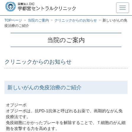
Toggl
TOPページ
>
当院のご案内
>
クリニックからのお知らせ
>
新しいがんの免
疫治療のご紹介
当院のご案内
クリニックからのお知らせ
新しいがんの免疫治療のご紹介
オプジーボ
オプジーボは、抗PD-1抗体と呼ばれるお薬で、画期的ながん免
疫療法です。
免疫細胞にかかったブレーキを解除することで、Ｔ細胞のがん細
胞を攻撃する力を高めます。