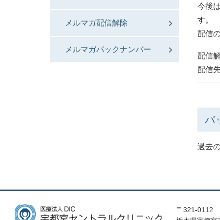
今後
す。
メルマガ配信解除
配信
メルマガバックナンバー
配信
配信
バ
過去
〒321-0112