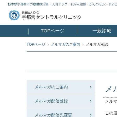
栃木県宇都宮市の放射線治療・人間ドック・乳がん治療・がんのセカンドオ
TOPページ
一般診療
TOPページ
>
メルマガのご案内
>
メルマガ承認
メ
メルマガのご案内
メルマガ配信登録
メル
この
メルマガ配信先変更