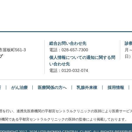
総合お問い合わせ先
診
屋板町561-3
電話：
028-657-7300
月～
プ
日）
個人情報についての通知に関する問
い合わせ先
電話：
0120-032-074
断
がん治療
医療関係の方へ
乳腺外来棟
採用情報
管理を行い、連携先医療機関の宇都宮セントラルクリニックの医師により医療サービ
機関である宇都宮セントラルクリニックの医師の監修により掲載しております。
OPYRIGHT
2017-
2026 UTSUNOMIYA CENTRAL CLINIC.
ALL RIGHTS RESERVE