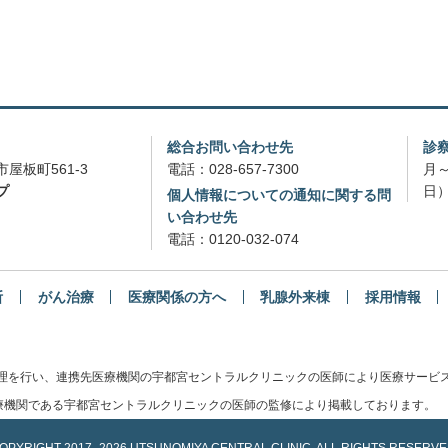
総合お問い合わせ先
診
屋板町561-3
電話：
028-657-7300
月～
プ
日）
個人情報についての通知に関する問
い合わせ先
電話：
0120-032-074
断
がん治療
医療関係の方へ
乳腺外来棟
採用情報
管理を行い、連携先医療機関の宇都宮セントラルクリニックの医師により医療サービ
機関である宇都宮セントラルクリニックの医師の監修により掲載しております。
OPYRIGHT
2017-
2026 UTSUNOMIYA CENTRAL CLINIC.
ALL RIGHTS RESERVE