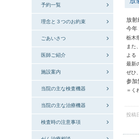
放
予約一覧
放射
理念と３つのお約束
今年
栃木
ごあいさつ
また
医師ご紹介
よる
最新
施設案内
ぜひ
参加
当院の主な検査機器
＝
く
当院の主な治療機器
投稿
検査時の注意事項
がん治療相談