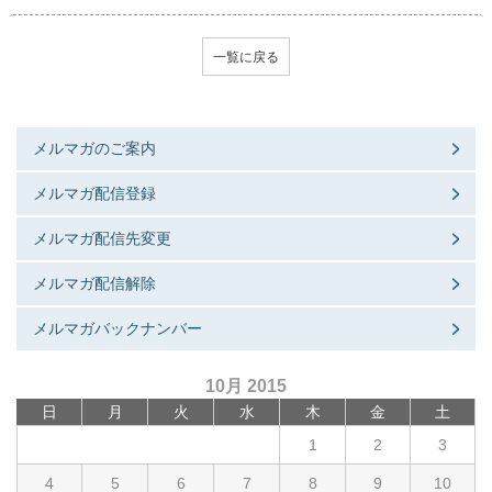
一覧に戻る
メルマガのご案内
メルマガ配信登録
メルマガ配信先変更
メルマガ配信解除
メルマガバックナンバー
10月 2015
日
月
火
水
木
金
土
1
2
3
4
5
6
7
8
9
10