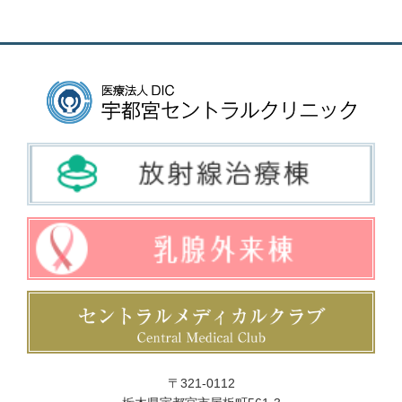
〒321-0112