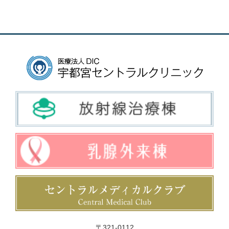
〒321-0112