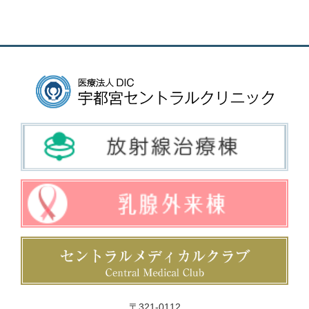
〒321-0112