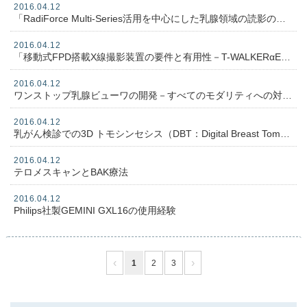
2016.04.12
「RadiForce Multi-Series活用を中心にした乳腺領域の読影の現状と可能性」
2016.04.12
「移動式FPD搭載X線撮影装置の要件と有用性－T-WALKERαEX+D1開発に関わった経緯も含めて」
2016.04.12
ワンストップ乳腺ビューワの開発－すべてのモダリティへの対応－
2016.04.12
乳がん検診での3D トモシンセシス（DBT：Digital Breast Tomosynthesis）の有用性とその課題について
2016.04.12
テロメスキャンとBAK療法
2016.04.12
Philips社製GEMINI GXL16の使用経験
‹
›
1
2
3