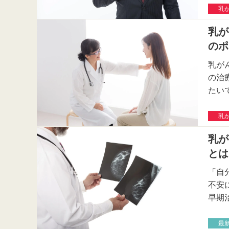
乳
乳が
のポ
乳が
の治
たいで
乳
乳が
とは
「自
不安
早期治
最