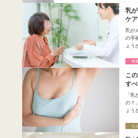
乳が
ケア
乳が
の手
ょうか
術
この
すべ
「乳
の？
ょうか
セ