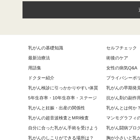
乳がんの基礎知識
セルフチェック
最新治療法
術後のケア
用語集
女性の病気Q&A
ドクター紹介
プライバシーポ
乳がん検診に引っかかりやすい体質
乳がんの早期発
5年生存率・10年生存率・ステージ
抗がん剤の副作
乳がんと妊娠・出産の関係性
乳がんとは何か？
乳がんの超音波検査とMRI検査
マンモグラフィ
自分に合った乳がん手術を受けよう
乳がん闘病ブロ
乳がんのしこりができる場所は？
胸が小さいと乳