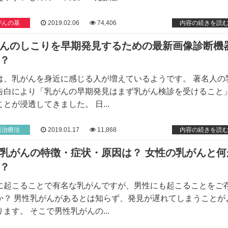
がんの基
2019.02.06
74,406
内容の続きを読
んのしこりを早期発見するための最新画像診断機
？
は、乳がんを身近に感じる人が増えているようです。 著名人の
告白により「乳がんの早期発見はまず乳がん検診を受けること
とが浸透してきました。 日...
新治療法
2019.01.17
11,868
内容の続きを読
乳がんの特徴・症状・原因は？ 女性の乳がんと何
？
に起こることで有名な乳がんですが、男性にも起こることをご
か？ 男性乳がんがあるとは知らず、発見が遅れてしまうことが
ます。 そこで男性乳がんの...