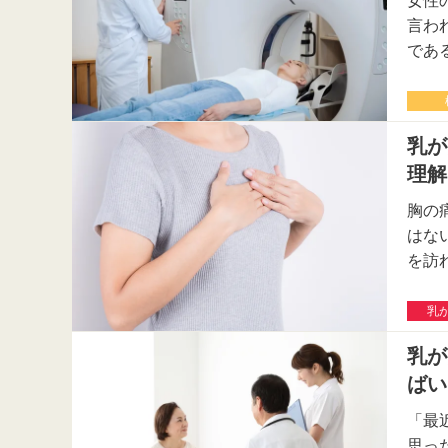
女性
言わ
であ
乳が
理解
胸の
はな
を訪
乳
乳が
ばい
「最
思っ