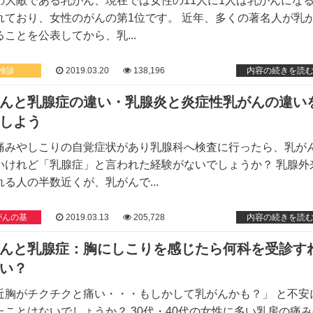
の大敵である乳がん、現在では女性の11人に1人は乳がんにな
れており、女性のがんの第1位です。 近年、多くの著名人が乳
ることを公表してから、乳...
検診
2019.03.20
138,196
内容の続きを読
んと乳腺症の違い・乳腺炎と炎症性乳がんの違い
しよう
痛みやしこりの自覚症状があり乳腺科へ検査に行ったら、乳が
いけれど「乳腺症」と言われた経験がないでしょうか？ 乳腺外
れる人の半数近くが、乳がんで...
がんの基
2019.03.13
205,728
内容の続きを読
んと乳腺症：胸にしこりを感じたら何科を受診す
い？
近胸がチクチクと痛い・・・もしかして乳がんかも？」 と不安
たことはないでしょうか？ 30代・40代の女性に多い乳房の痛