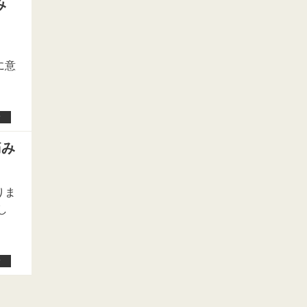
み
。
に意
む
痛み
りま
し
む