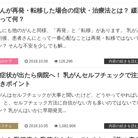
んが再発・転移した場合の症状・治療法とは？ 緩
って何？
んにも他のがんと同様、「再発」と「転移」があります。 乳が
術後、患者さんにとって一番心配なことは再発・転移ではない
？ そんな不安を少しでも解...
後のケア
2018.10.06
126,296
内容の続きを読
症状が出たら病院へ！ 乳がんセルフチェックで注
きポイント
がんはセルフチェックが大事と聞いたけど、どうやってやれば
」 と、セルフチェック方法に自信がない方も多いのではないで
？ 乳がんはいかに早期発見...
ルフチェ
2018.10.05
1,082,906
内容の続きを読