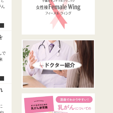
ると
がん
む
を
んで
来
む
れ
に
みや