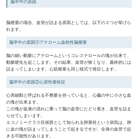
脳卒中の原因
脳梗塞の場合、血管が詰まる原因としては、以下の２つが挙げら
れます。
脳卒中の原因①アテローム血栓性脳梗塞
脳の細い動脈にアテロームというコレステロールの塊が出来て、
動脈硬化を起こします。その結果、血管が狭くなり、最終的には
詰まってしまいます。心筋梗塞も同じ様式で発症します。
脳卒中の原因②心原性塞栓症
心房細動と呼ばれる不整脈を持っていると、心臓の中に小さな血
の塊が出来ます。
この塊が血液の流れに乗って脳の血管にたどり着き、血管を詰ま
らせてしまいます。
エコノミークラス症候群として知られる肺塞栓という病気は、肺
に血の塊が詰まってしまうことで起きるですが、全身の血管で起
きる可能性があります。