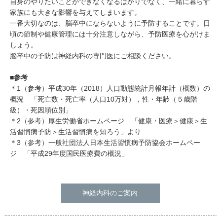
自身のやりたいことができなくなるばかりでなく、一緒に暮らす
家族にも大きな影響を与えてしまいます。
一番大切なのは、脳卒中にならないように予防することです。日
頃の節制や健康管理には十分注意しながら、予防医療を心がけま
しょう。
脳卒中の予防は神経内科の専門医にご相談ください。
■参考
＊1（参考）平成30年（2018）人口動態統計月報年計（概数）の
概況
「死亡数・死亡率（人口10万対），性・年齢（５歳階
級）・死因順位別」
＊2（参考）厚生労働省ホームページ
「健康・医療＞健康＞生
活習慣病予防＞生活習慣病を知ろう」
より
＊3（参考）一般社団法人日本生活習慣病予防協会ホームペー
ジ
「平成29年度国民医療費の概況」
神経内科のご案内