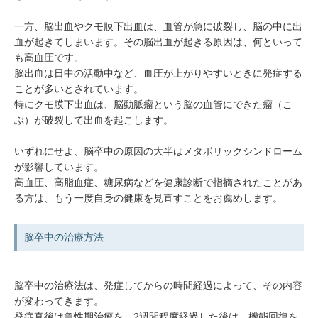
一方、脳出血やクモ膜下出血は、血管が急に破裂し、脳の中に出
血が起きてしまいます。その脳出血が起きる原因は、何といって
も高血圧です。
脳出血は日中の活動中など、血圧が上がりやすいときに発症する
ことが多いとされています。
特にクモ膜下出血は、脳動脈瘤という脳の血管にできた瘤（こ
ぶ）が破裂して出血を起こします。
いずれにせよ、脳卒中の原因の大半はメタボリックシンドローム
が影響しています。
高血圧、高脂血症、糖尿病などを健康診断で指摘されたことがあ
る方は、もう一度自身の健康を見直すことをお薦めします。
脳卒中の治療方法
脳卒中の治療法は、発症してからの時間経過によって、その内容
が変わってきます。
発症直後は急性期治療を、2週間程度経過した後は、機能回復を