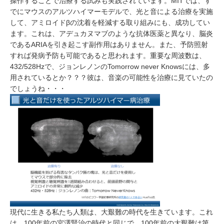
操作することで治療する試みも実践されています。MITでは、す
でにマウスのアルツハイマーモデルで、光と音による治療を実施
して、アミロイドβの沈着を軽減する取り組みにも、成功してい
ます。これは、アデュカヌマブのような抗体医薬と異なり、脳炎
であるARIAを引き起こす副作用はありません。また、予防照射
すれば発病予防も可能であると思われます。重要な周波数は、
432/528Hzで、ジョンレノンのTomorrow never Knowsには、多
用されているとか？？？彼は、音楽の可能性を治療に見ていたの
でしょうね・・・
現代に生きる私たち人類は、大艱難の時代を生きています。これ
は、100年前の宮澤賢治の時代と同じで、100年前の大艱難は第