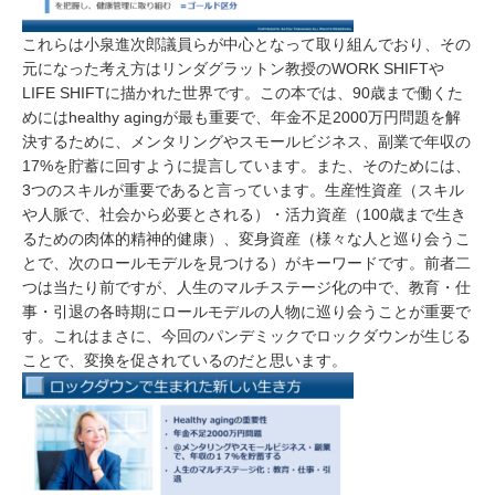
これらは小泉進次郎議員らが中心となって取り組んでおり、その
元になった考え方はリンダグラットン教授のWORK SHIFTや
LIFE SHIFTに描かれた世界です。この本では、90歳まで働くた
めにはhealthy agingが最も重要で、年金不足2000万円問題を解
決するために、メンタリングやスモールビジネス、副業で年収の
17%を貯蓄に回すように提言しています。また、そのためには、
3つのスキルが重要であると言っています。生産性資産（スキル
や人脈で、社会から必要とされる）・活力資産（100歳まで生き
るための肉体的精神的健康）、変身資産（様々な人と巡り会うこ
とで、次のロールモデルを見つける）がキーワードです。前者二
つは当たり前ですが、人生のマルチステージ化の中で、教育・仕
事・引退の各時期にロールモデルの人物に巡り会うことが重要で
す。これはまさに、今回のパンデミックでロックダウンが生じる
ことで、変換を促されているのだと思います。