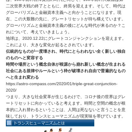
二次世界大戦の終了とともに、終焉を迎えます。そして、時代は
グローバリズムと金融資本主義へと向かうことになります。現
在、この大艱難の先に、グレートリセットが待ち構えています。
グローバリズムと金融資本主義の後にどんな時代が来るのか？こ
れについて、考えていきましょう。
地球は、2020.12.22にグレートコンジャンクションを迎えます。
これにより、大きな変化が起るとされています。
伝統的なものが一度壊され、時代にとらわれない全く新しい独自
のものへと変容する
時間や場所という概念自体が根源から崩れ新しい概念が生まれる
社会にある規律やルールという枠が破壊され自由で普遍的なもの
へと生まれ変わる
https://astro-compass.com/2020/01/triple-great-conjunction-
2020/
つまり、大きな社会変革が生じるわけで、コロナ後の世界はグレ
ートリセットに向かっていると考えます。時間と空間の概念が根
本的に入れ替わるということは、人間は死なないと言うことを意
味しており、トランスヒューマニズムが現実味を帯びています。