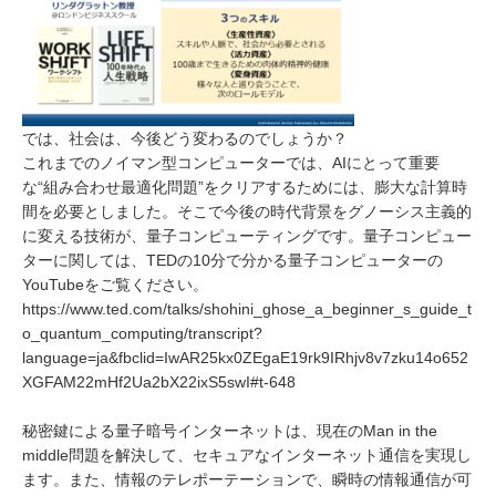
では、社会は、今後どう変わるのでしょうか？
これまでのノイマン型コンピューターでは、AIにとって重要
な“組み合わせ最適化問題”をクリアするためには、膨大な計算時
間を必要としました。そこで今後の時代背景をグノーシス主義的
に変える技術が、量子コンピューティングです。量子コンピュー
ターに関しては、TEDの10分で分かる量子コンピューターの
YouTubeをご覧ください。
https://www.ted.com/talks/shohini_ghose_a_beginner_s_guide_t
o_quantum_computing/transcript?
language=ja&fbclid=IwAR25kx0ZEgaE19rk9IRhjv8v7zku14o652
XGFAM22mHf2Ua2bX22ixS5swI#t-648
秘密鍵による量子暗号インターネットは、現在のMan in the
middle問題を解決して、セキュアなインターネット通信を実現し
ます。また、情報のテレポーテーションで、瞬時の情報通信が可