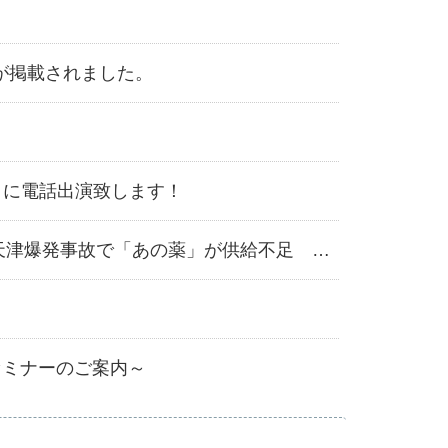
記事が掲載されました。
」に電話出演致します！
UCC＠express No 77 ～薬のコラム ～天津爆発事故で「あの薬」が供給不足 他～
ンセミナーのご案内～