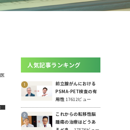
人気記事ランキング
治医
前立腺がんにおける
1
PSMA-PET検査の有
用性
17612ビュー
む
これからの転移性脳
2
腫瘍の治療はどうあ
るべき...
17576ビュー