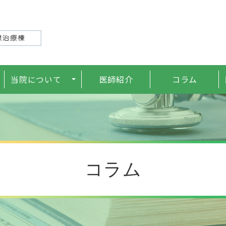
当院について
医師紹介
コラム
た方
治療機器
料金表
コラム