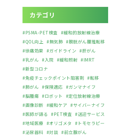
カテゴリ
#PSMA-PET検査
#緩和的放射線治療
#QOL向上
#無気肺
#膀胱がん腰推転移
#徐痛効果
#ガイドライン
#肝がん
#乳がん
#入院
#緩和照射
#IMRT
#新型コロナ
#免疫チェックポイント阻害剤
#転移
#肺がん
#保険適応
#ガンマナイフ
#脳腫瘍
#ロボット
#定位放射線治療
#画像診断
#緩和ケア
#サイバーナイフ
#医師が語る
#PET検査
#送迎サービス
#地域医療
#オリゴメタ
#トモセラピー
#泌尿器科
#対談
#前立腺がん