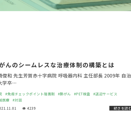
がんのシームレスな治療体制の構築とは
崎俊和 先生芳賀赤十字病院 呼吸器内科 主任部長 2009年 自
大学卒…
院
#免疫チェックポイント阻害剤
#肺がん
#PET検査
#送迎サービス
域医療
#対談
21.11.01
4239
続きを読