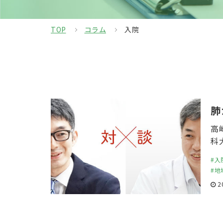
TOP
コラム
入院
肺
高
科
#入
#地
20