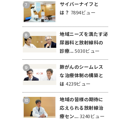
サイバーナイフと
7
は？
7894ビュー
地域ニーズを満たす泌
8
尿器科と放射線科の
診療...
5030ビュー
肺がんのシームレス
9
な治療体制の構築と
は
4239ビュー
地域の皆様の期待に
10
応えられる放射線治
療セン...
3240ビュー