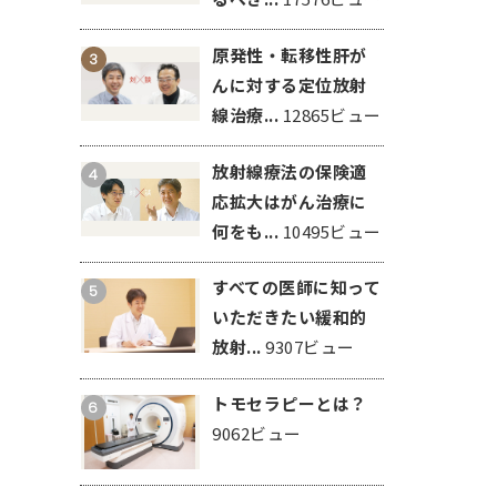
原発性・転移性肝が
3
んに対する定位放射
線治療...
12865ビュー
放射線療法の保険適
4
応拡大はがん治療に
何をも...
10495ビュー
すべての医師に知って
5
いただきたい緩和的
放射...
9307ビュー
トモセラピーとは？
6
9062ビュー